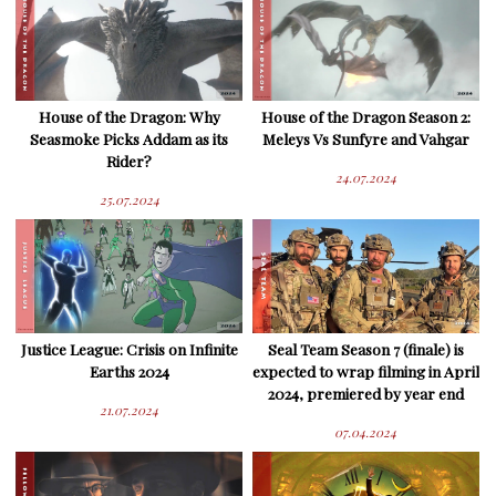
House of the Dragon: Why
House of the Dragon Season 2:
Seasmoke Picks Addam as its
Meleys Vs Sunfyre and Vahgar
Rider?
24.07.2024
25.07.2024
Justice League: Crisis on Infinite
Seal Team Season 7 (finale) is
Earths 2024
expected to wrap filming in April
2024, premiered by year end
21.07.2024
07.04.2024