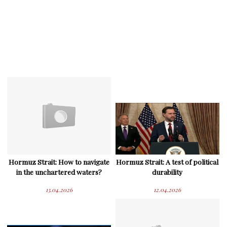
Hormuz Strait: How to navigate
Hormuz Strait: A test of political
in the unchartered waters?
durability
13.04.2026
12.04.2026