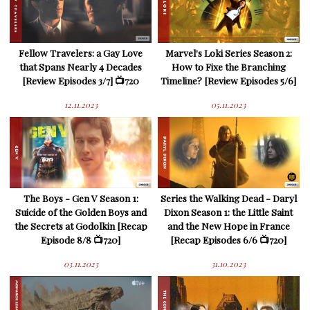
Fellow Travelers: a Gay Love
Marvel's Loki Series Season 2:
that Spans Nearly 4 Decades
How to Fixe the Branching
[Review Episodes 3/7] 📺720
Timeline? [Review Episodes 5/6]
12.11.2023
05.11.2023
The Boys - Gen V Season 1:
Series the Walking Dead - Daryl
Suicide of the Golden Boys and
Dixon Season 1: the Little Saint
the Secrets at Godolkin [Recap
and the New Hope in France
Episode 8/8 📺720]
[Recap Episodes 6/6 📺720]
03.11.2023
31.10.2023