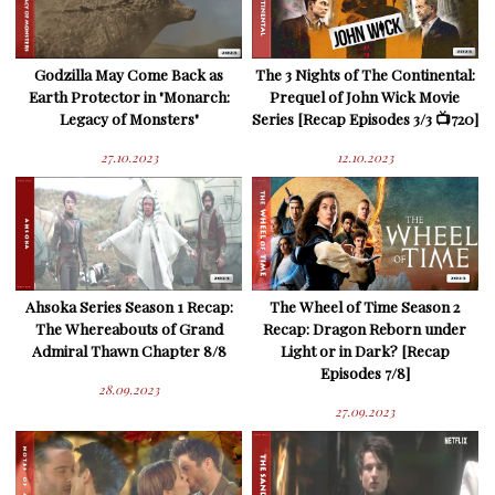
Godzilla May Come Back as
The 3 Nights of The Continental:
Earth Protector in "Monarch:
Prequel of John Wick Movie
Legacy of Monsters"
Series [Recap Episodes 3/3 📺720]
27.10.2023
12.10.2023
Ahsoka Series Season 1 Recap:
The Wheel of Time Season 2
The Whereabouts of Grand
Recap: Dragon Reborn under
Admiral Thawn Chapter 8/8
Light or in Dark? [Recap
Episodes 7/8]
28.09.2023
27.09.2023