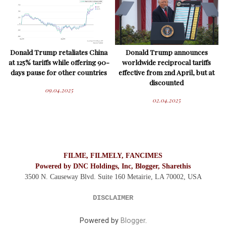
Donald Trump retaliates China
Donald Trump announces
at 125% tariffs while offering 90-
worldwide reciprocal tariffs
days pause for other countries
effective from 2nd April, but at
discounted
09.04.2025
02.04.2025
FILME, FILMELY, FANCIMES
Powered by DNC Holdings, Inc, Blogger, Sharethis
3500 N. Causeway Blvd. Suite 160 Metairie, LA 70002,
USA
DISCLAIMER
Powered by
Blogger
.