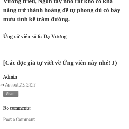
Vương triều, Ngón tay nhỏ rất khó có khả
năng trở thành hoàng đế tự phong dù có bày
mưu tính kế trăm đường.
Ứng cử viên số 6: Dạ Vương
[Các độc giả tự viết về Ứng viên này nhé!
J
)
Admin
on
August 27, 2017
Share
No comments:
Post a Comment