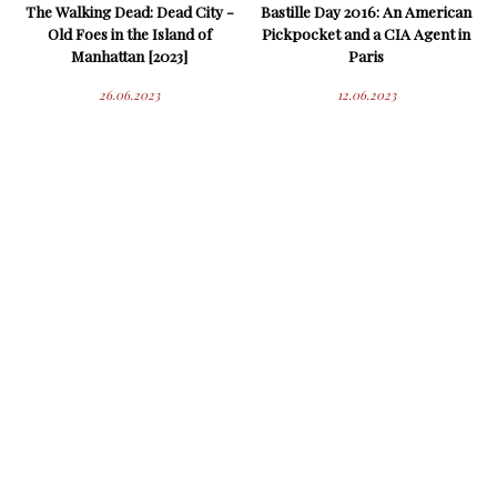
The Walking Dead: Dead City -
Bastille Day 2016: An American
Old Foes in the Island of
Pickpocket and a CIA Agent in
Manhattan [2023]
Paris
26.06.2023
12.06.2023