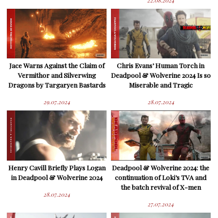
22.08.2024
Jace Warns Against the Claim of
Chris Evans’ Human Torch in
Vermithor and Silverwing
Deadpool & Wolverine 2024 Is so
Dragons by Targaryen Bastards
Miserable and Tragic
29.07.2024
28.07.2024
Henry Cavill Briefly Plays Logan
Deadpool & Wolverine 2024: the
in Deadpool & Wolverine 2024
continuation of Loki’s TVA and
the batch revival of X-men
28.07.2024
27.07.2024