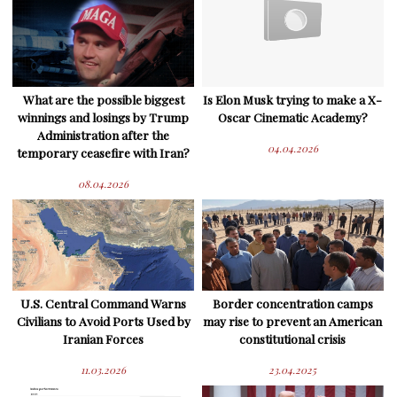
What are the possible biggest
Is Elon Musk trying to make a X-
winnings and losings by Trump
Oscar Cinematic Academy?
Administration after the
04.04.2026
temporary ceasefire with Iran?
08.04.2026
U.S. Central Command Warns
Border concentration camps
Civilians to Avoid Ports Used by
may rise to prevent an American
Iranian Forces
constitutional crisis
11.03.2026
23.04.2025