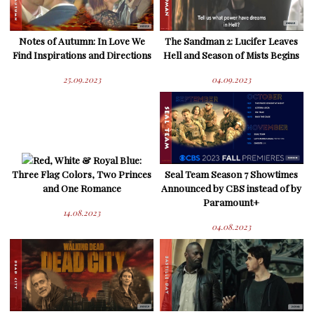
Notes of Autumn: In Love We
The Sandman 2: Lucifer Leaves
Find Inspirations and Directions
Hell and Season of Mists Begins
25.09.2023
04.09.2023
Red, White & Royal Blue:
Three Flag Colors, Two Princes
Seal Team Season 7 Showtimes
and One Romance
Announced by CBS instead of by
Paramount+
14.08.2023
04.08.2023