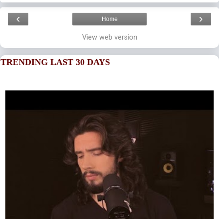
‹
›
Home
View web version
TRENDING LAST 30 DAYS